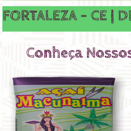
FORTALEZA - CE | 
Conheça Nosso
AÇAÍ 12%