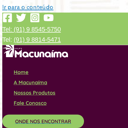
Ir para o conteúdo
Tel: (91) 9 8545-5750
Tel:
(91) 9 8814-5471
Home
A Macunaíma
Nossos Produtos
Fale Conosco
ONDE NOS ENCONTRAR